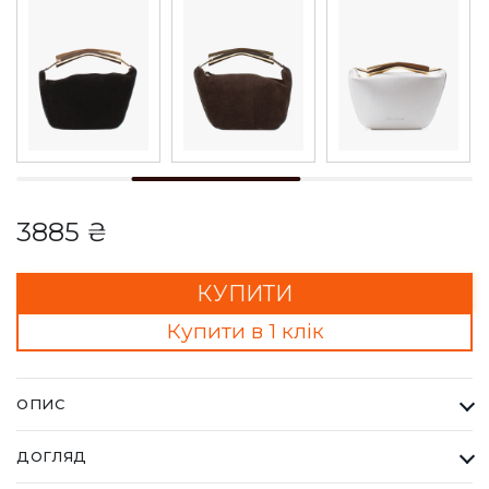
3885 ₴
КУПИТИ
Купити в 1 клік
ОПИС
Сумка NIKI срібна. Кожна сумка Bella Bertucci — це втілення
ДОГЛЯД
справжньої італійської естетики та бездоганної