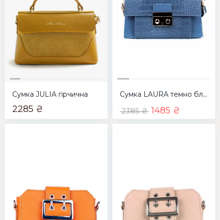
Сумка JULIA гірчична
Сумка LAURA темно блакитна
2285 ₴
1485 ₴
2385 ₴