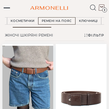
0
ЦІ
КОСМЕТИЧКИ
РЕМЕНІ НА ПОЯС
КЛЮЧНИЦІ
Р
ЖІНОЧІ ШКІРЯНІ РЕМЕНІ
ФІЛЬТР