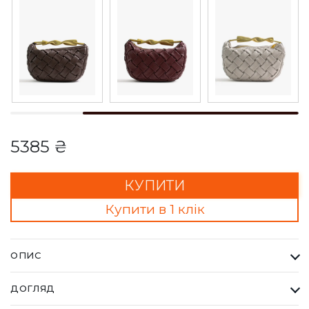
5385 ₴
КУПИТИ
Купити в 1 клік
ОПИС
Сумка ELLIS чорна. Кожна сумка Bella Bertucci — це втілення
ДОГЛЯД
справжньої італійської естетики та бездоганної