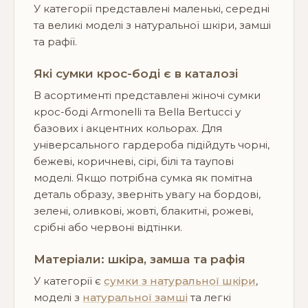
У категорії представлені маленькі, середні
та великі моделі з натуральної шкіри, замші
та рафії.
Які сумки крос-боді є в каталозі
В асортименті представлені жіночі сумки
крос-боді Armonelli та Bella Bertucci у
базових і акцентних кольорах. Для
універсального гардероба підійдуть чорні,
бежеві, коричневі, сірі, білі та таупові
моделі. Якщо потрібна сумка як помітна
деталь образу, зверніть увагу на бордові,
зелені, оливкові, жовті, блакитні, рожеві,
срібні або червоні відтінки.
Матеріали: шкіра, замша та рафія
У категорії є
сумки з натуральної шкіри
,
моделі з
натуральної замші
та легкі