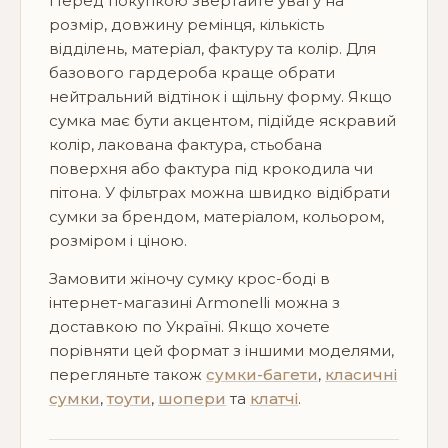
Перед покупкою звертайте увагу на
розмір, довжину ремінця, кількість
відділень, матеріал, фактуру та колір. Для
базового гардероба краще обрати
нейтральний відтінок і щільну форму. Якщо
сумка має бути акцентом, підійде яскравий
колір, лакована фактура, стьобана
поверхня або фактура під крокодила чи
пітона. У фільтрах можна швидко відібрати
сумки за брендом, матеріалом, кольором,
розміром і ціною.
Замовити жіночу сумку крос-боді в
інтернет-магазині Armonelli можна з
доставкою по Україні. Якщо хочете
порівняти цей формат з іншими моделями,
перегляньте також
сумки-багети
,
класичні
сумки
,
тоути
,
шопери
та
клатчі
.