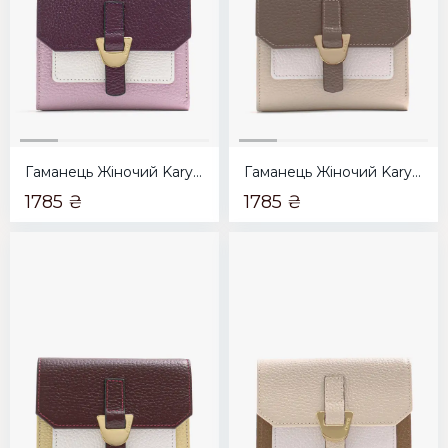
Гаманець Жіночий Karya лавандовий з марсала
Гаманець Жіночий Karya бежевий з тауп
1785 ₴
1785 ₴