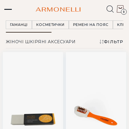
0
ГАМАНЦІ
КОСМЕТИЧКИ
РЕМЕНІ НА ПОЯС
КЛЮЧ
ЖІНОЧІ ШКІРЯНІ АКСЕСУАРИ
ФІЛЬТР