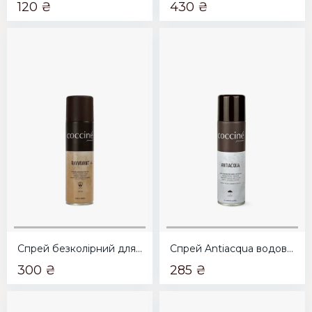
120 ₴
430 ₴
Спрей безколірний для замші та нубука Coccine Ravvivant 250мл
Спрей Antiacqua водовідштовхувальний прозорий Coccine 250мл
300 ₴
285 ₴