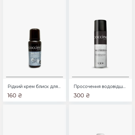
Рідкий крем блиск для шкіри прозорий Coccine NANO POLISH з миттєвим блиском 75мл
Просочення водовідштовхувальне Coccine Multiblock 250мл
160 ₴
300 ₴