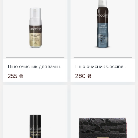
Піно очисник для замші і нубука Coccine/NUBUCK CLEANER 100мл
Піно очисник Coccine NANO SHAMPOO FOAM 150мл
255 ₴
280 ₴