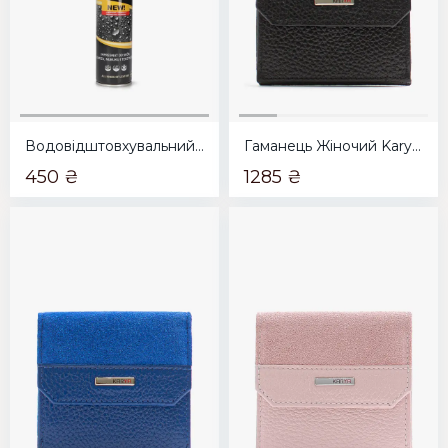
Водовідштовхувальний спрей Coccine прозорий nano strong protection 400мл
Гаманець Жіночий Karya чорний
450 ₴
1285 ₴