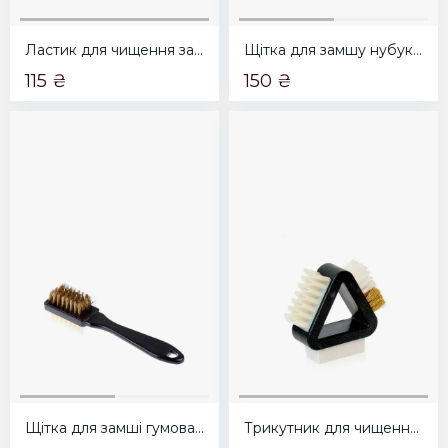
Ластик для чищення замші та нубуку
Щітка для замшу нубуку потрійна Coccine 621/6
115 ₴
150 ₴
Щітка для замші гумова подвійна
Трикутник для чищення та нубуку замші 3 в 1