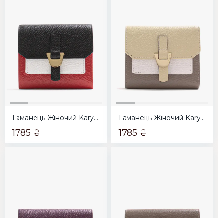
Гаманець Жіночий Karya червоний з чорним
Гаманець Жіночий Karya тауп з бежевим
1785 ₴
1785 ₴