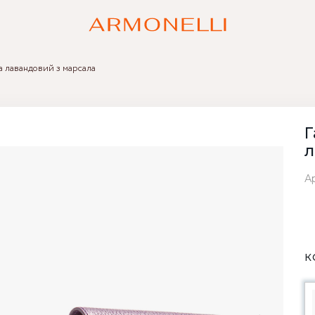
a лавандовий з марсала
Г
л
А
К