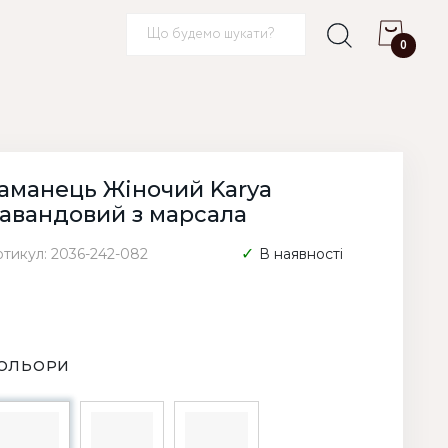
0
аманець Жіночий Karya
авандовий з марсала
ртикул: 2036-242-082
В наявності
ОЛЬОРИ