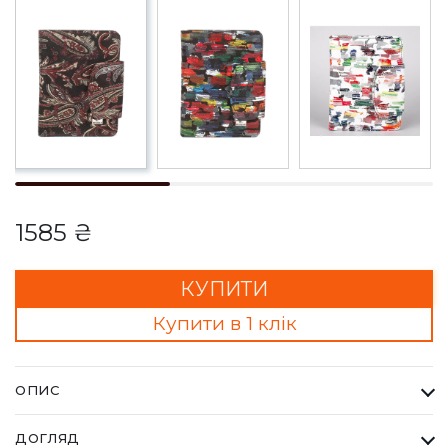
1585 ₴
КУПИТИ
Купити в 1 клік
ОПИС
Гаманець Жіночий Desisan бордовий. Desisan - бренд
ДОГЛЯД
купуючи який ви завжди отримуєте найвищу якість за