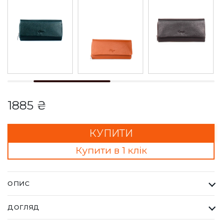
1885 ₴
КУПИТИ
Купити в 1 клік
ОПИС
Гаманець Жіночий Karya бордовий. Одна з найбільших
ДОГЛЯД
фабрик Туреччини KARYA, вироби даного бренду завжди