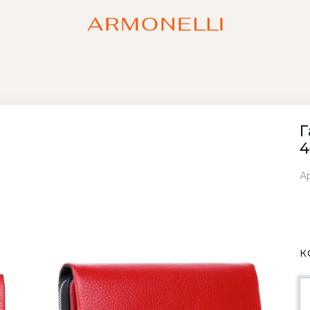
Г
4
Ар
К