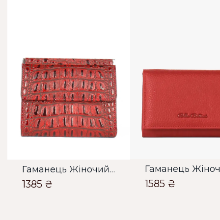
Гаманець Жіночий Bella Bertucci червоний
1585 ₴
1385 ₴