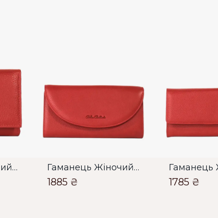
З
О
О
Гаманець Жіночий Bella Bertucci червоний
Гаманець Жіночий Bella Bertucci червоний
1885 ₴
1785 ₴
Зб