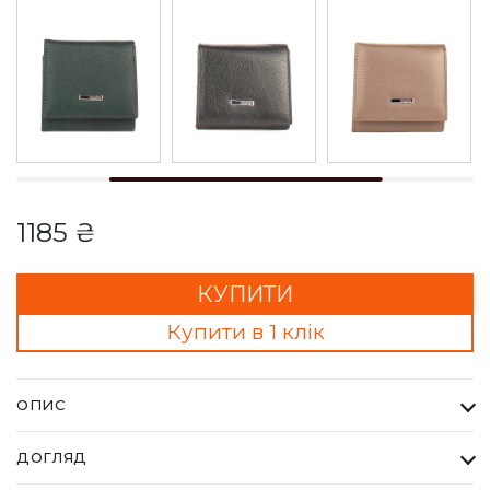
1185 ₴
КУПИТИ
Купити в 1 клік
ОПИС
Гаманець Жіночий Karya червоний. Одна з найбільших
ДОГЛЯД
фабрик Туреччини KARYA, вироби даного бренду завжди