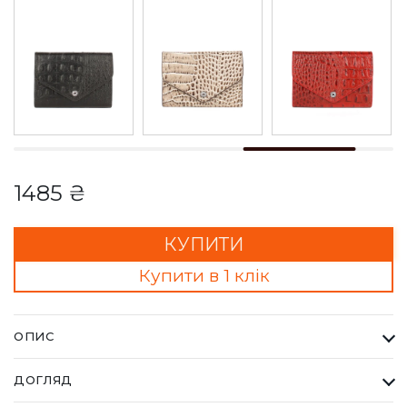
1485 ₴
КУПИТИ
Купити в 1 клік
ОПИС
Гаманець Жіночий Karya червоний. Одна з найбільших
ДОГЛЯД
фабрик Туреччини KARYA, вироби даного бренду завжди