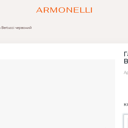
a Bertucci червоний
Г
B
Ар
К