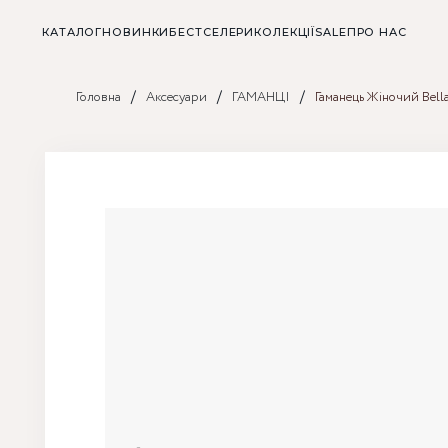
КАТАЛОГ
НОВИНКИ
БЕСТСЕЛЕРИ
КОЛЕКЦІЇ
SALE
ПРО НАС
/
/
/
Головна
Аксесуари
ГАМАНЦІ
Гаманець Жіночий Bell