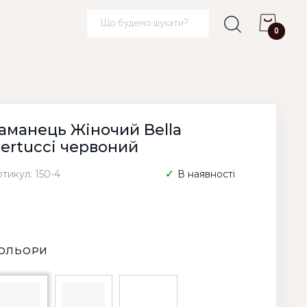
0
аманець Жіночий Bella
ertucci червоний
тикул: 150-4
В наявності
ОЛЬОРИ