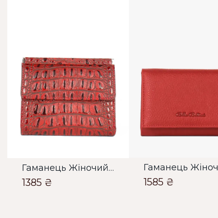
Гаманець Жіночий Bella Bertucci червоний
1585 ₴
1385 ₴