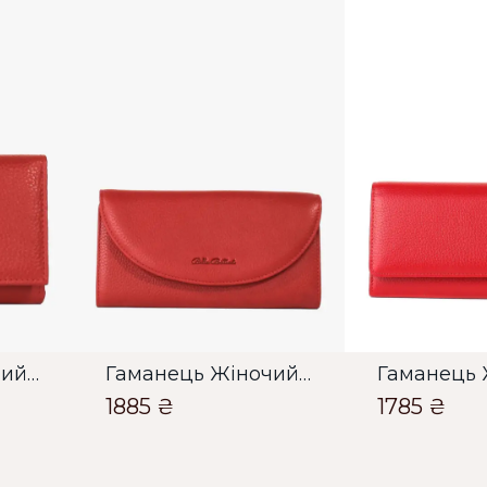
З
О
О
Гаманець Жіночий Bella Bertucci червоний
Гаманець Жіночий Bella Bertucci червоний
1885 ₴
1785 ₴
Зб