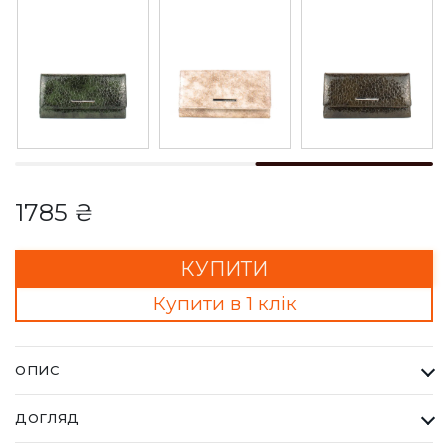
1785 ₴
КУПИТИ
Купити в 1 клік
ОПИС
Гаманець Жіночий Karya червоний. Одна з найбільших
ДОГЛЯД
фабрик Туреччини KARYA, вироби даного бренду завжди