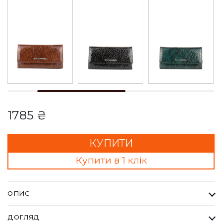
1785 ₴
КУПИТИ
Купити в 1 клік
ОПИС
Гаманець Жіночий Karya темно зелений. Одна з найбільших
ДОГЛЯД
фабрик Туреччини KARYA, вироби даного бренду завжди