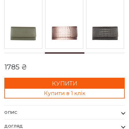
1785 ₴
КУПИТИ
Купити в 1 клік
ОПИС
Гаманець Жіночий Bella Bertucci чорний. Кожна сумка Bella
ДОГЛЯД
Bertucci — це втілення справжньої італійської естетики та