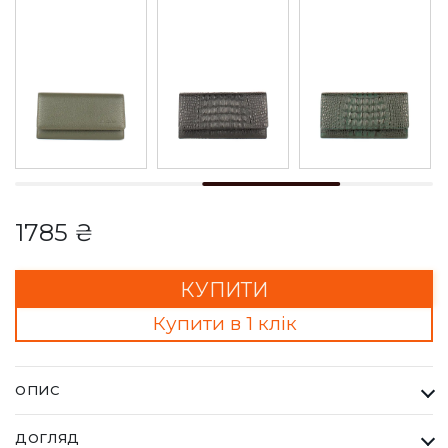
1785 ₴
КУПИТИ
Купити в 1 клік
ОПИС
Гаманець Жіночий Bella Bertucci сіро-коричневий. Кожна
ДОГЛЯД
сумка Bella Bertucci — це втілення справжньої італійської