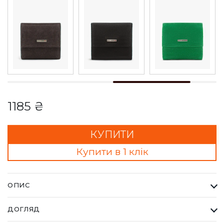
1185 ₴
КУПИТИ
Купити в 1 клік
ОПИС
Гаманець Жіночий Karya бордовий. Одна з найбільших
ДОГЛЯД
фабрик Туреччини KARYA, вироби даного бренду завжди