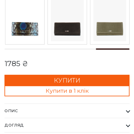
1785 ₴
КУПИТИ
Купити в 1 клік
ОПИС
Гаманець Жіночий Karya бордовий. Одна з найбільших
ДОГЛЯД
фабрик Туреччини KARYA, вироби даного бренду завжди