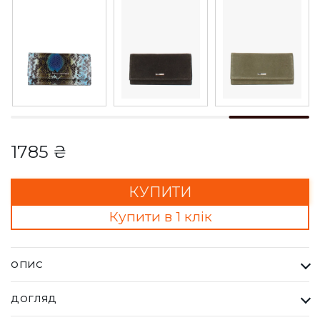
1785 ₴
КУПИТИ
Купити в 1 клік
ОПИС
Гаманець Жіночий Karya рожевий. Одна з найбільших фабрик
ДОГЛЯД
Туреччини KARYA, вироби даного бренду завжди восокої