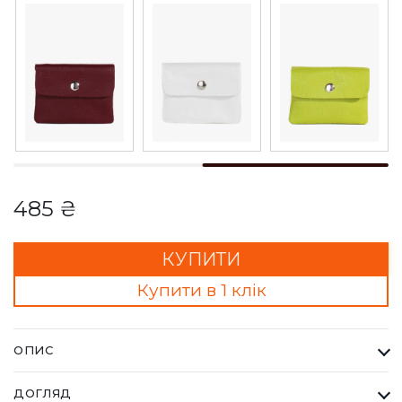
485 ₴
КУПИТИ
Купити в 1 клік
ОПИС
Гаманець Жіночий Bella Bertucci рожевий. Кожна сумка Bella
ДОГЛЯД
Bertucci — це втілення справжньої італійської естетики та