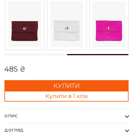
485 ₴
КУПИТИ
Купити в 1 клік
ОПИС
Гаманець Жіночий Bella Bertucci салатовий. Кожна сумка
ДОГЛЯД
Bella Bertucci — це втілення справжньої італійської естетики