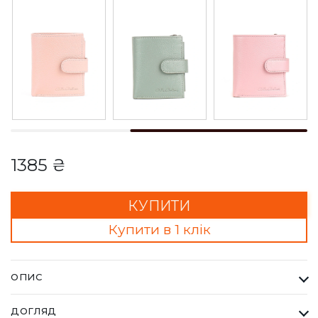
1385 ₴
КУПИТИ
Купити в 1 клік
ОПИС
Гаманець Жіночий Bella Bertucci чорний. Кожна сумка Bella
ДОГЛЯД
Bertucci — це втілення справжньої італійської естетики та