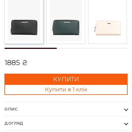
1885 ₴
КУПИТИ
Купити в 1 клік
ОПИС
Гаманець Жіночий Karya чорний. Одна з найбільших фабрик
ДОГЛЯД
Туреччини KARYA, вироби даного бренду завжди восокої