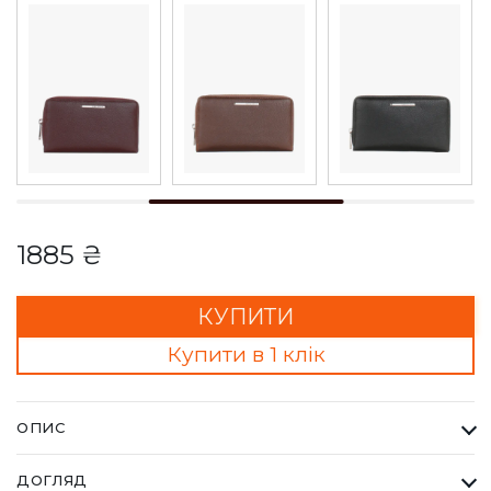
1885 ₴
КУПИТИ
Купити в 1 клік
ОПИС
Гаманець Жіночий Karya темно зелений. Одна з найбільших
ДОГЛЯД
фабрик Туреччини KARYA, вироби даного бренду завжди