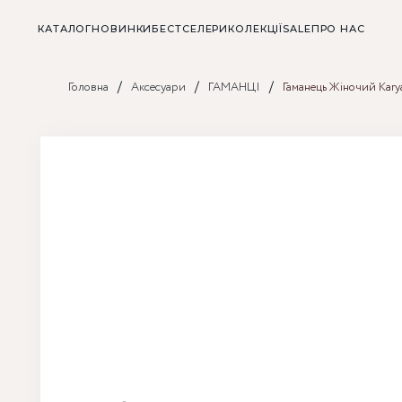
КАТАЛОГ
НОВИНКИ
БЕСТСЕЛЕРИ
КОЛЕКЦІЇ
SALE
ПРО НАС
/
/
/
Головна
Аксесуари
ГАМАНЦІ
Гаманець Жіночий Kary