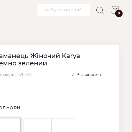
0
аманець Жіночий Karya
емно зелений
тикул: 1159-574
В наявності
ОЛЬОРИ