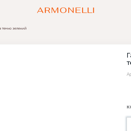
a темно зелений
Г
т
Ар
К