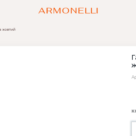
ya жовтий
Г
ж
Ар
К