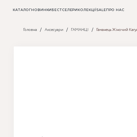
КАТАЛОГ
НОВИНКИ
БЕСТСЕЛЕРИ
КОЛЕКЦІЇ
SALE
ПРО НАС
/
/
/
Головна
Аксесуари
ГАМАНЦІ
Гаманець Жіночий Kar