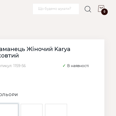
0
аманець Жіночий Karya
овтий
тикул: 1159-56
В наявності
ОЛЬОРИ