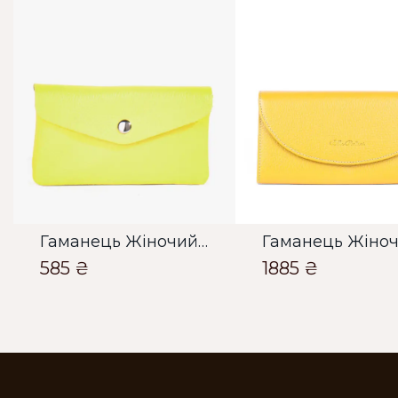
Гаманець Жіночий Bella Bertucci жовтий
585 ₴
1885 ₴