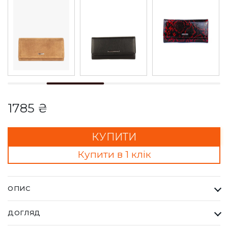
1785 ₴
КУПИТИ
Купити в 1 клік
ОПИС
Гаманець Жіночий Karya жовтий. Одна з найбільших фабрик
ДОГЛЯД
Туреччини KARYA, вироби даного бренду завжди восокої