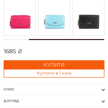
1685 ₴
КУПИТИ
Купити в 1 клік
ОПИС
Гаманець Жіночий Karya жовтий. Одна з найбільших фабрик
ДОГЛЯД
Туреччини KARYA, вироби даного бренду завжди восокої