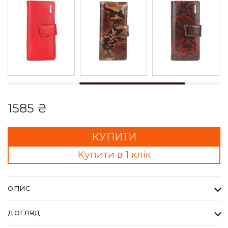
1585 ₴
КУПИТИ
Купити в 1 клік
ОПИС
Гаманець Жіночий Karya жовтий. Одна з найбільших фабрик
ДОГЛЯД
Туреччини KARYA, вироби даного бренду завжди восокої