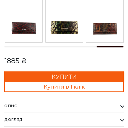
1885 ₴
КУПИТИ
Купити в 1 клік
ОПИС
Гаманець Жіночий Karya жовтий. Одна з найбільших фабрик
ДОГЛЯД
Туреччини KARYA, вироби даного бренду завжди восокої