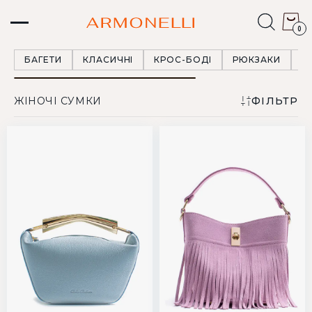
0
БАГЕТИ
КЛАСИЧНІ
КРОС-БОДІ
РЮКЗАКИ
Т
ЖІНОЧІ СУМКИ
ФІЛЬТР