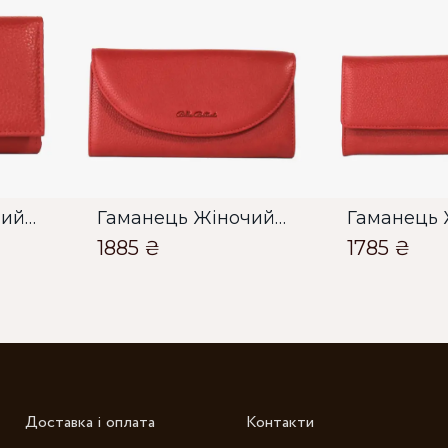
О
О
Гаманець Жіночий Bella Bertucci червоний
Гаманець Жіночий Bella Bertucci червоний
1885 ₴
1785 ₴
Зб
Доставка і оплата
Контакти