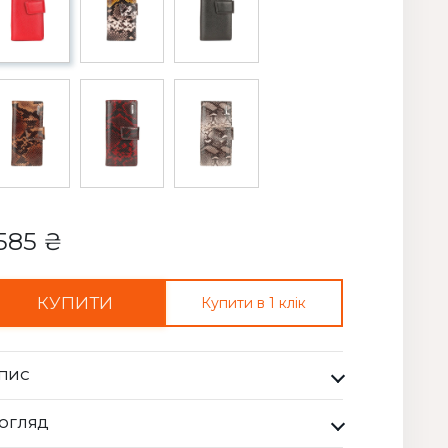
585 ₴
КУПИТИ
Купити в 1 клік
ПИС
манець Жіночий Karya червоний з чорним. Одна з
ОГЛЯД
айбільших фабрик Туреччини KARYA, вироби