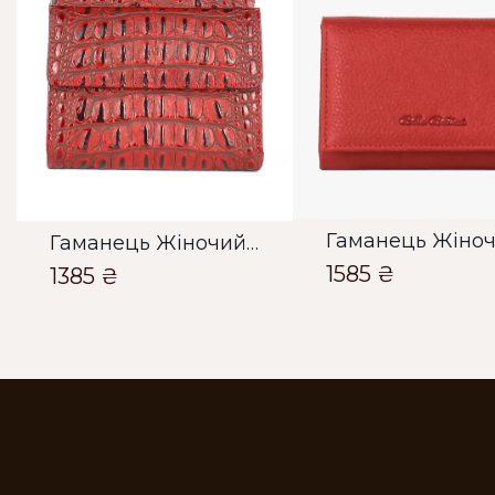
Гаманець Жіночий Bella Bertucci червоний
1585 ₴
1385 ₴