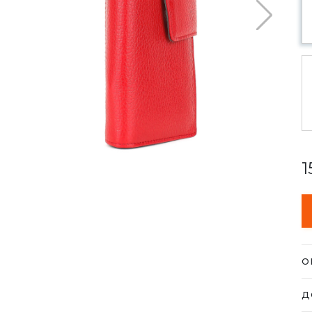
1
О
Га
Д
н