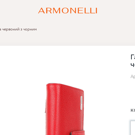
ya червоний з чорним
Г
ч
Ар
К