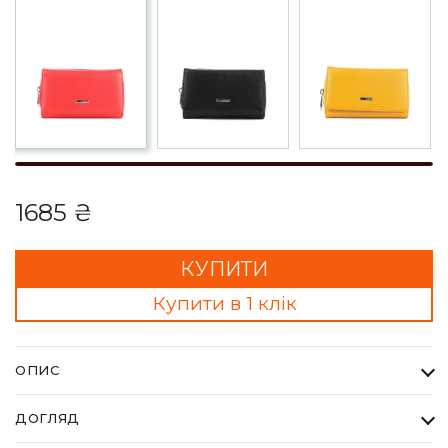
1685 ₴
КУПИТИ
Купити в 1 клік
ОПИС
Гаманець Жіночий Karya червоний. Одна з найбільших
ДОГЛЯД
фабрик Туреччини KARYA, вироби даного бренду завжди