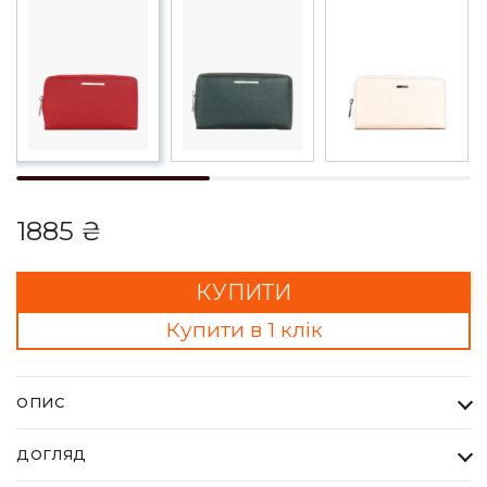
1885 ₴
КУПИТИ
Купити в 1 клік
ОПИС
Гаманець Жіночий Karya чевоний. Одна з найбільших фабрик
ДОГЛЯД
Туреччини KARYA, вироби даного бренду завжди восокої