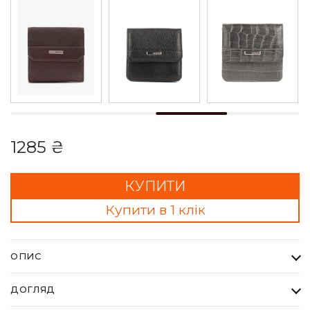
1285 ₴
КУПИТИ
Купити в 1 клік
ОПИС
Гаманець Жіночий Karya чорний. Одна з найбільших фабрик
ДОГЛЯД
Туреччини KARYA, вироби даного бренду завжди восокої