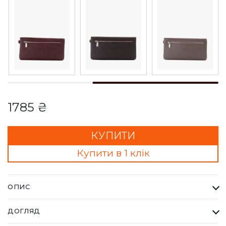
1785 ₴
КУПИТИ
Купити в 1 клік
ОПИС
Гаманець Жіночий Karya чорний. Одна з найбільших фабрик
ДОГЛЯД
Туреччини KARYA, вироби даного бренду завжди восокої