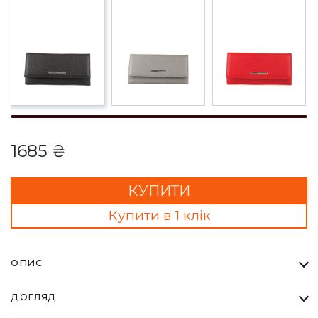
1685 ₴
КУПИТИ
Купити в 1 клік
ОПИС
Гаманець Жіночий Karya чорний. Одна з найбільших фабрик
ДОГЛЯД
Туреччини KARYA, вироби даного бренду завжди восокої