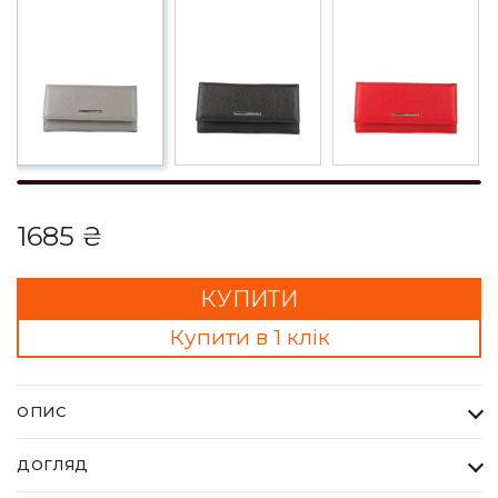
1685 ₴
КУПИТИ
Купити в 1 клік
ОПИС
Гаманець Жіночий Karya сірий. Одна з найбільших фабрик
ДОГЛЯД
Туреччини KARYA, вироби даного бренду завжди восокої