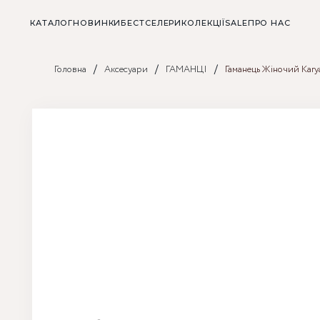
КАТАЛОГ
НОВИНКИ
БЕСТСЕЛЕРИ
КОЛЕКЦІЇ
SALE
ПРО НАС
/
/
/
Головна
Аксесуари
ГАМАНЦІ
Гаманець Жіночий Kary