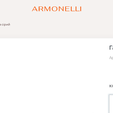
a сірий
Г
Ар
К