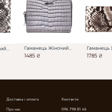
О
О
Гаманець Жіночий Karya сірий
Гаманець Жіночий Bella Bertucci сірий
1485 ₴
1785 ₴
Зб
Доставка і оплата
Контакти
Про нас
096 798 81 46