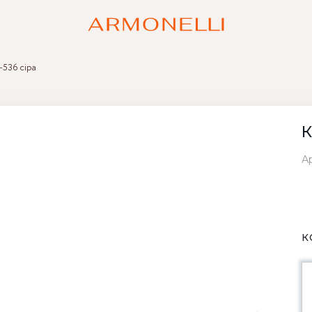
-536 сіра
К
Ар
К