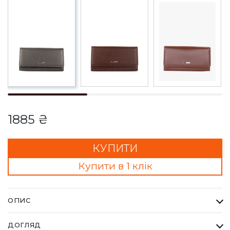
1885 ₴
КУПИТИ
Купити в 1 клік
ОПИС
Гаманець Жіночий Karya темно сірий. Одна з найбільших
ДОГЛЯД
фабрик Туреччини KARYA, вироби даного бренду завжди