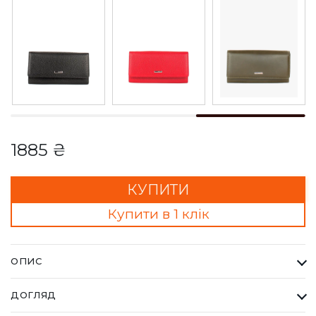
1885 ₴
КУПИТИ
Купити в 1 клік
ОПИС
Гаманець Жіночий Karya тауп. Одна з найбільших фабрик
ДОГЛЯД
Туреччини KARYA, вироби даного бренду завжди восокої