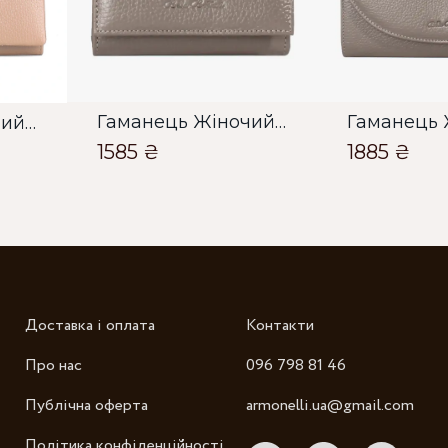
Гаманець Жіночий Bella Bertucci тауп
Гаманець Жіночий Bella Bertucci тауп
1585 ₴
1885 ₴
Зб
Доставка і оплата
Контакти
Про нас
096 798 81 46
Публічна оферта
armonelli.ua@gmail.com
Політика конфіденційності