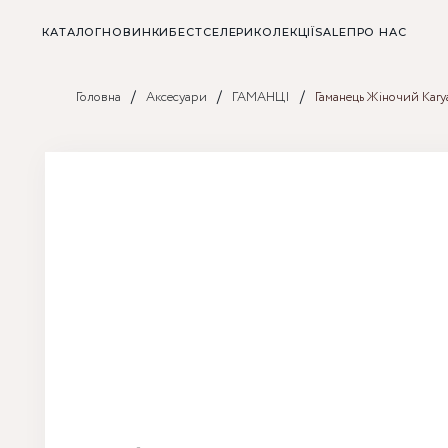
КАТАЛОГ
НОВИНКИ
БЕСТСЕЛЕРИ
КОЛЕКЦІЇ
SALE
ПРО НАС
/
/
/
Головна
Аксесуари
ГАМАНЦІ
Гаманець Жіночий Kary