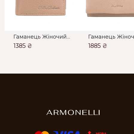
Гаманець Жіночий Bella Bertucci тауп
1385 ₴
1885 ₴