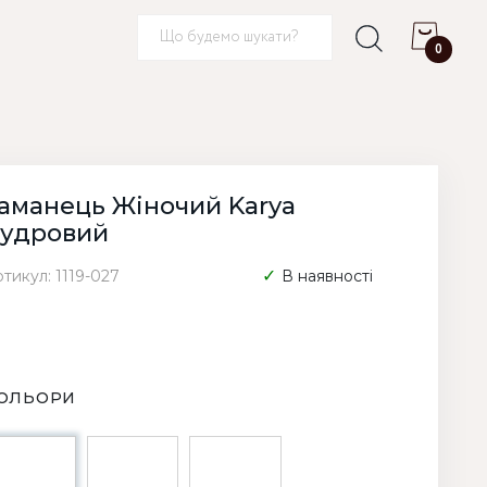
0
аманець Жіночий Karya
удровий
тикул: 1119-027
В наявності
ОЛЬОРИ