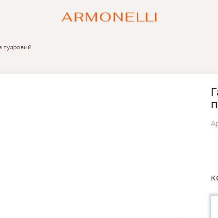
ya пудровий
Г
п
Ар
К