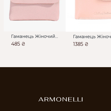
Гаманець Жіночий Bella Bertucci пудровий
485 ₴
1385 ₴