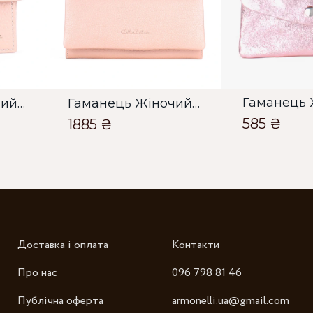
О
О
Гаманець Жіночий Bella Bertucci пудровий
Гаманець Жіночий Bella Bertucci пудровий
585 ₴
1885 ₴
Зб
Доставка і оплата
Контакти
Про нас
096 798 81 46
Публічна оферта
armonelli.ua@gmail.com