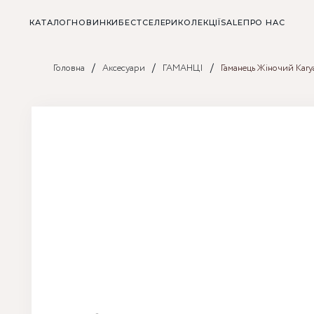
КАТАЛОГ
НОВИНКИ
БЕСТСЕЛЕРИ
КОЛЕКЦІЇ
SALE
ПРО НАС
/
/
/
Головна
Аксесуари
ГАМАНЦІ
Гаманець Жіночий Kar