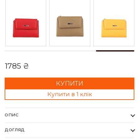
1785 ₴
КУПИТИ
Купити в 1 клік
ОПИС
Гаманець Жіночий Karya пудровий. Одна з найбільших
ДОГЛЯД
фабрик Туреччини KARYA, вироби даного бренду завжди