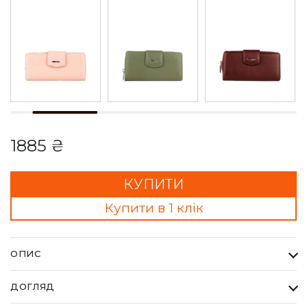
1885 ₴
КУПИТИ
Купити в 1 клік
ОПИС
Гаманець Жіночий Karya бордовий. Одна з найбільших
ДОГЛЯД
фабрик Туреччини KARYA, вироби даного бренду завжди