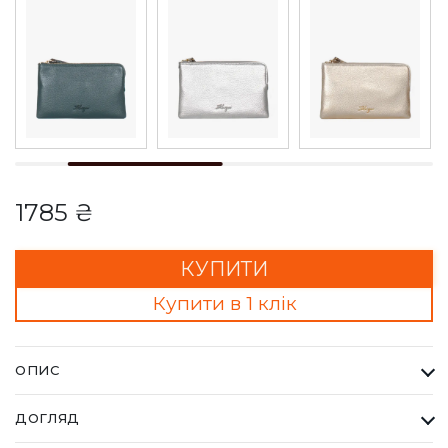
1785 ₴
КУПИТИ
Купити в 1 клік
ОПИС
Гаманець-клатч Жіночий Karya тауп. Одна з найбільших
ДОГЛЯД
фабрик Туреччини KARYA, вироби даного бренду завжди