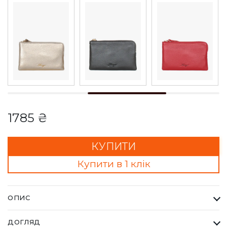
1785 ₴
КУПИТИ
Купити в 1 клік
ОПИС
Гаманець-клатч Жіночий Karya коричневий. Одна з
ДОГЛЯД
найбільших фабрик Туреччини KARYA, вироби даного бренду