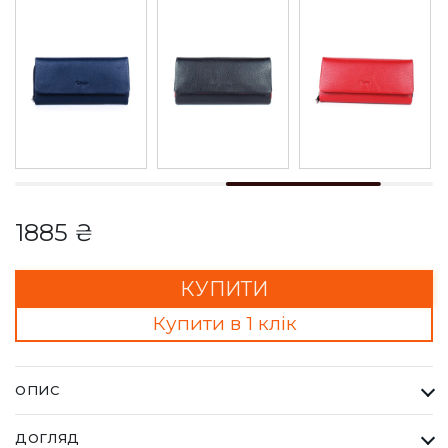
1885 ₴
КУПИТИ
Купити в 1 клік
ОПИС
Гаманець Жіночий Karya коричневий. Одна з найбільших
ДОГЛЯД
фабрик Туреччини KARYA, вироби даного бренду завжди